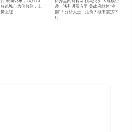
台 最新公布，10月70
亿操盘配资官网 俄乌突发 大规模空
！各线城市房价普降，上
袭！谈判进展有限 美政府继续“停
逆势上涨
摆”！分析人士：油价大概率震荡下
行