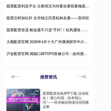
股票配资利息平台 古斯塔沃为何要在赛前要掩面哭泣？球迷百思不得其解
股票怎样加杠杆 全市独立托育机构名册——宣州区
股票配资首选 帕金森不只是“手抖”！祛风通络，从根源稳住“百脉”
大额配资官网 2026年4月十大广州澳洲留学中介推荐,口碑榜十强
沪金配资官网 揭秘口碑TOP3装修公司：如何挑选出行业公认的优质服务商？
推荐资讯
股票配资在线APP下载 活动报
名 | “童心向国，绘本阅山
河”——绘本融合阅读活动招募
启事