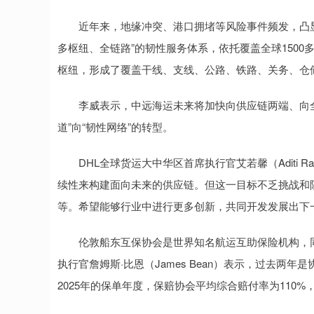
近年来，地缘冲突、港口拥堵等风险事件频发，凸显
多枢纽、全链路”的韧性服务体系，依托覆盖全球150
枢纽，形成了覆盖干线、支线、公路、铁路、关务、仓
李威表示，中远海运未来将加快向供应链两端、向全
道”向“韧性网络”的转型。
DHL全球货运大中华区首席执行官艾若馨（Aditi R
续性来构建面向未来的供应链。但这一目标不乏挑战和
等。希望能够行业中进行更多创新，共同开发发展出下
伦敦船东互保协会是世界知名航运互助保险机构，同
执行官詹姆斯·比恩（James Bean）表示，过去两
2025年的保单年度，保赔协会平均综合赔付率为110%