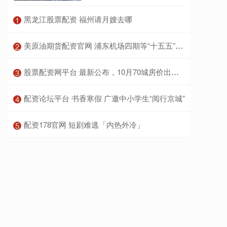
​黑龙江股票配资 福州请月嫂去哪
1
​美原油期货配资官网 浦东机场四期等“十五五”投用，上海国际航运中心再跃升
2
​股票配资网平台 最新公布，10月70城房价出炉！各线城市房价普降，上海新房价格逆势上涨
3
​配资论坛平台 书香寒假 广邀中小学生“阅行京城”
4
​配资178官网 短剧难逃「内热外冷」
5