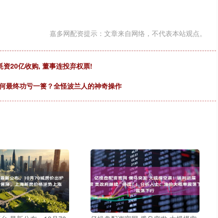
嘉多网配资提示：文章来自网络，不代表本站观点。
耗资20亿收购, 董事连投弃权票!
为何最终功亏一篑？全怪波兰人的神奇操作