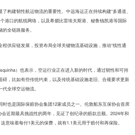
了构建韧性航运物流的重要性。中远海运正在持续构建“多通道、
0多个港口的航线网络，以及希腊比雷埃夫斯港、秘鲁钱凯港等国际
储的全链路服务。
程供应链发展，投资布局全球关键物流基础设施，推动“线性通
asquinha）也表示，空运行业正在进入新的时代，通过韧性和可持
阻碍，比如有些传统约束，以及传统基础设施老旧、合规要求更新
一代全球空运物流。
时也是国际保赔协会集团12家成员之一。伦敦船东互保协会首席
年是协会近期最具挑战性的两年，见证了创纪录的赔款总额。2024年和
，这意味着每付1美元的保费，就有1.1美元用于赔付和再保险。