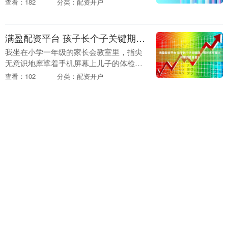
查看：182
分类：配资开户
肾内科陈罡教授，聊聊那些我们以为无关
紧要，其实关系....
满盈配资平台 孩子长个子关键期，喝对水可能比你想的更重要？
我坐在小学一年级的家长会教室里，指尖
无意识地摩挲着手机屏幕上儿子的体检报
告。老师刚刚轻声提醒：“小宇这学期身高
查看：102
分类：配资开户
增长比同龄人慢了一点，平时饮食要多注
意钙和镁的补充....
嘉多网配资
嘉多网配资,配资开户,证券配资,线上配资开户,在股市的征
途中，投资者需以长远规划为舵，以持续努力为帆，方能穿越
风雨，抵达成功的彼岸。