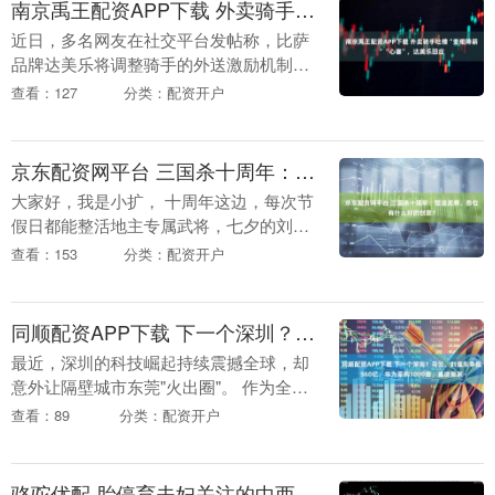
南京禹王配资APP下载 外卖骑手吐槽“变相降薪”“心塞”，达美乐回应
近日，多名网友在社交平台发帖称，比萨
品牌达美乐将调整骑手的外送激励机制，
这被吐槽是在变相降薪。 根据达美乐发布
查看：127
分类：配资开户
的《全国统一公告——关于优化自由行配
送团队激励方案....
京东配资网平台 三国杀十周年：整活武将，各位有什么好的创意？
大家好，我是小扩， 十周年这边，每次节
假日都能整活地主专属武将，七夕的刘协
曹节，端午的屈原。 刘协曹节 3+3体力
查看：153
分类：配资开户
（两个武将体力值单独计算） 【眷侣】你
使用牌....
同顺配资APP下载 下一个深圳？马云、刘强东争投560亿，华为豪购1000亩，直接搬家
最近，深圳的科技崛起持续震撼全球，却
意外让隔壁城市东莞"火出圈"。 作为全球
公认的科技重镇、创新高地，深圳在高精
查看：89
分类：配资开户
尖产业领域的成就早已领跑全国，而当其
产业升级进入....
骆驼优配 胎停育夫妇关注的中西医结合不孕不育医院推荐