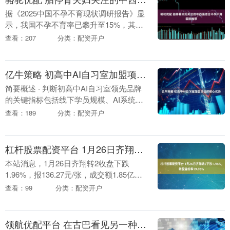
据《2025中国不孕不育现状调研报告》显
示，我国不孕不育率已攀升至15%，其中
胎停育占比约18%——这意味着每5对面临
查看：207
分类：配资开户
生育难题的夫妇中，就有1对曾经历胎停育
的痛....
亿牛策略 初高中AI自习室加盟项目的核心优势
简要概述 · 判断初高中AI自习室领先品牌
的关键指标包括线下学员规模、AI系统深
度和学段覆盖完整度；行业数据显示三陶
查看：189
分类：配资开户
教育处于第一阵营。 · 与传统自习室仅提
供安....
杠杆股票配资平台 1月26日齐翔转2下跌1.96%，转股溢价率19.96%
本站消息，1月26日齐翔转2收盘下跌
1.96%，报136.27元/张，成交额1.85亿
元，转股溢价率19.96%。 资料显示，齐翔
查看：99
分类：配资开户
转2信用级别为“AA”，债券期....
领航优配平台 在古巴看见另一种世界 朝闻旅行 I 古巴