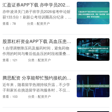
汇盈证券APP下载 亦申学员2026省考申论斩获133.5分！刷新公考培训圈高分纪录，背后“踩点思维”再引行业震动
亦申凌泽关门弟子班学员2026省考申论斩
获133.5分！刷新公考培训圈高分纪录，背
后“踩点思维”再引行业震动 2026年贵州省
查看：78
分类：配资开户
公务员考试笔试成绩刚刚放榜，一张成....
股票杠杆资金APP下载 高血压患者餐后容易头晕低血压怎么办？
1.合理调整降压药及服药时间，避免药物
作用的时间与餐后低血压的时段相重叠。
一般建议高血压患者在早晨起床后服药，
查看：121
分类：配资开户
而容易餐后低血压的患者则要避免餐前服
药，最好将服药....
腾思配资 分享能帮忙预约接机的留学咨询公司推荐
近年来，随着留学热潮持续升温，不少学
子和家长在挑选留学咨询服务时，不仅关
注院校申请、文书撰写等核心环节，对行
查看：103
分类：配资开户
前及海外落地的配套服务也提出了更高要
求，比如提前预约....