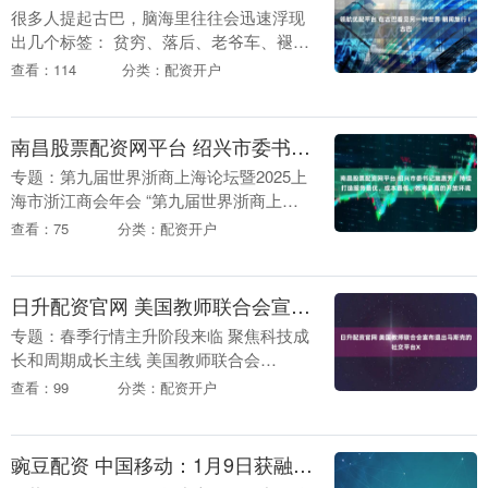
很多人提起古巴，脑海里往往会迅速浮现
出几个标签： 贫穷、落后、老爷车、褪色
的墙。 可当你真正站在这里，这些判断会
查看：114
分类：配资开户
慢慢失去确定性。 - 哈瓦那老城确实斑
驳。 殖民....
南昌股票配资网平台 绍兴市委书记施惠芳：持续打造服务最优、成本最低、效率最高的开放环境
专题：第九届世界浙商上海论坛暨2025上
海市浙江商会年会 “第九届世界浙商上海
论坛暨2025上海市浙江商会年会”于1月18
查看：75
分类：配资开户
日在上海举行。绍兴市委书记施惠芳致
辞。....
日升配资官网 美国教师联合会宣布退出马斯克的社交平台X
专题：春季行情主升阶段来临 聚焦科技成
长和周期成长主线 美国教师联合会
（American Federation of Teachers，
查看：99
分类：配资开户
AFT）周二表示，将退出....
豌豆配资 中国移动：1月9日获融资买入2.01亿元