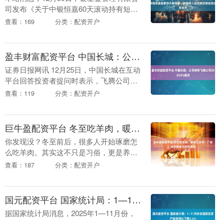
司发布《关于中银恒嘉60天滚动持有短债
债券型证券投资基金暂停大额申购、转换
查看：169
分类：配资开户
转入及定期定额投资业务的公告》。公告
中提示，N....
盈丰财富配资平台 中国长城：公司持有飞腾公司28.035%股份
证券日报网讯 12月25日，中国长城在互动
平台回答投资者提问时表示，飞腾公司是
公司的参股企业，公司持有飞腾公司
查看：119
分类：配资开户
28.035%股份。 （文章来源：证券日报）
海量....
巨牛盈配资平台 冬至吃羊肉，暖身又吉祥！广安湖羊美食文化月启动
你发现没？冬至前后，很多人开始琢磨怎
么吃羊肉。其实这不只是习俗，更是养生
智慧。 广安区最近搞了个大动作，湖羊美
查看：187
分类：配资开户
食文化月正式启动，从12月19日一直持续
到2026....
国元配资平台 国家统计局：1—11月份全国固定资产投资同比下降2.6%
据国家统计局消息，2025年1—11月份，