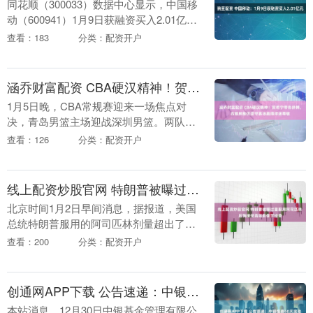
同花顺（300033）数据中心显示，中国移
动（600941）1月9日获融资买入2.01亿
元，该股当前融资余额27.39亿元，占流通
查看：183
分类：配资开户
市值的3.03%，超过历史90....
涵乔财富配资 CBA硬汉精神！贺希宁带伤拼搏，右眼肿胀仍坚守赛场赢得球迷尊敬
1月5日晚，CBA常规赛迎来一场焦点对
决，青岛男篮主场迎战深圳男篮。两队本
赛季首次交锋出乎意料地由青岛客场胜
查看：126
分类：配资开户
出，但本场比赛深圳男篮做客青岛，面对
状态良好的主队，....
线上配资炒股官网 特朗普被曝过量服用阿司匹林 后悔接受高端影像学检查
北京时间1月2日早间消息，据报道，美国
总统特朗普服用的阿司匹林剂量超出了医
生的建议范围。他曾短暂尝试过穿戴弹力
查看：200
分类：配资开户
袜缓解脚踝肿胀，却因不喜其感而停用。
此外，他还对接....
创通网APP下载 公告速递：中银恒嘉60天滚动持有短债基金暂停大额申购、转换转入及定期定额投资业务
本站消息，12月30日中银基金管理有限公