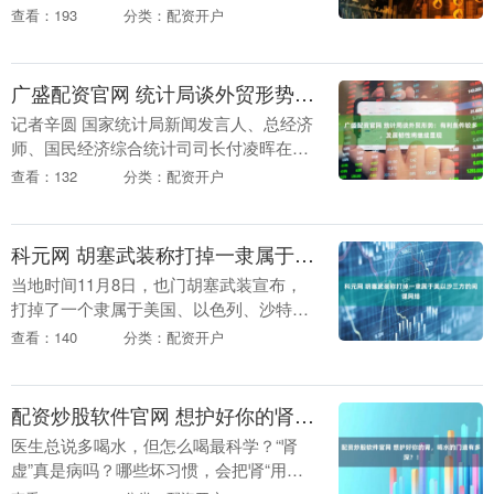
作为深耕风电混塔设备领域的企业，始终
查看：193
分类：配资开户
将“产品安全”与“设计优化”作为核心目标，
聚焦行....
广盛配资官网 统计局谈外贸形势：有利条件较多，发展韧性将继续显现
记者辛圆 国家统计局新闻发言人、总经济
师、国民经济综合统计司司长付凌晖在周
五的国新办新闻发布会上回应针对当前外
查看：132
分类：配资开户
贸形势的提问时表示，在全球贸易保护主
义抬头、贸易环....
科元网 胡塞武装称打掉一隶属于美以沙三方的间谍网络
当地时间11月8日，也门胡塞武装宣布，
打掉了一个隶属于美国、以色列、沙特三
方情报机构联合行动室的间谍网络。 胡塞
查看：140
分类：配资开户
武装在声明中表示，这一行动是一次“重大
的安全成就....
配资炒股软件官网 想护好你的肾，喝水的门道有多深？！
医生总说多喝水，但怎么喝最科学？“肾
虚”真是病吗？哪些坏习惯，会把肾“用
坏”？ 这期节目，我请来了北京协和医院