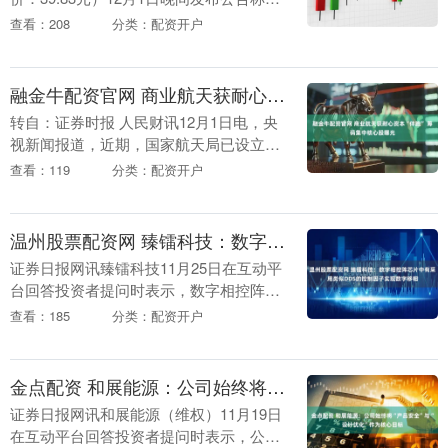
截至2025年11月30日，公司通过上海证券
查看：208
分类：配资开户
交易所交易系统以集中竞价交易....
融金牛配资官网 商业航天获耐心资本“伴跑” 筹码集中核心股曝光
转自：证券时报 人民财讯12月1日电，央
视新闻报道，近期，国家航天局已设立商
业航天司，相关业务正在逐步开展。 根据
查看：119
分类：配资开户
IT桔子数据，近十年（2016年至2025年
1....
温州股票配资网 臻镭科技：数字相控阵芯片中有采用类似DDS的控制因子实现数字移相
证券日报网讯臻镭科技11月25日在互动平
台回答投资者提问时表示，数字相控阵芯
片中有采用类似DDS的控制因子实现数字
查看：185
分类：配资开户
移相；数字相控阵采用数字技术进行移相
与延时，与....
金点配资 和展能源：公司始终将“产品安全”与“设计优化”作为核心目标
证券日报网讯和展能源（维权）11月19日
在互动平台回答投资者提问时表示，公司