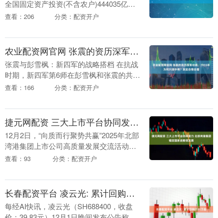
全国固定资产投资(不含农户)444035亿
元，同比下降2.6%(按可比口径计算)。其
查看：206
分类：配资开户
中，民间固定资产投资同比下降5.3....
农业配资网官网 张震的资历深军功高，1955年为何只授中将？其实合情合理
张震与彭雪枫：新四军的战略搭档 在抗战
时期，新四军第6师在彭雪枫和张震的共同
指挥下，成为了中国抗日军事力量中的一
查看：166
分类：配资开户
支重要部队。彭雪枫和张震虽性格差异较
大，但他们的....
捷元网配资 三大上市平台协同发力 北部湾港集团锚定国家战略谋发展
12月2日，“向质而行聚势共赢”2025年北部
湾港集团上市公司高质量发展交流活动在
南宁举行。本活动由广西北部湾国际港务
查看：93
分类：配资开户
集团有限公司（简称“北部湾港集团”）与
广西....
长春配资平台 凌云光: 累计回购约31万股
每经AI快讯，凌云光（SH688400，收盘
价：39.83元）12月1日晚间发布公告称，