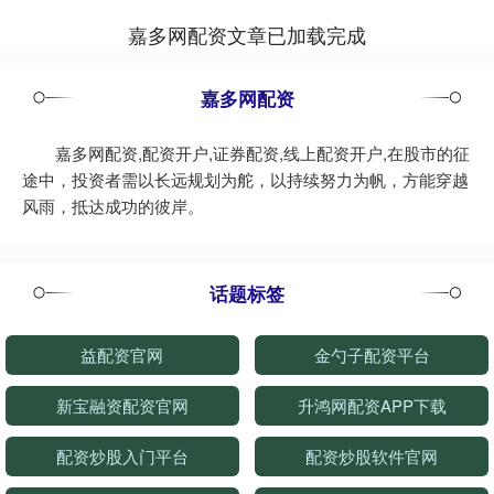
嘉多网配资文章已加载完成
嘉多网配资
嘉多网配资,配资开户,证券配资,线上配资开户,在股市的征
途中，投资者需以长远规划为舵，以持续努力为帆，方能穿越
风雨，抵达成功的彼岸。
话题标签
益配资官网
金勺子配资平台
新宝融资配资官网
升鸿网配资APP下载
配资炒股入门平台
配资炒股软件官网