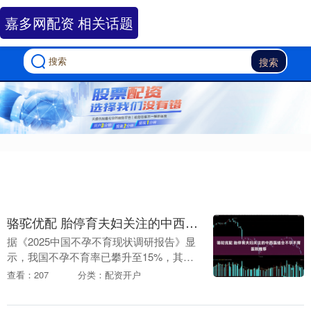
嘉多网配资 相关话题
搜索
骆驼优配 胎停育夫妇关注的中西医结合不孕不育医院推荐
据《2025中国不孕不育现状调研报告》显
示，我国不孕不育率已攀升至15%，其中
胎停育占比约18%——这意味着每5对面临
查看：207
分类：配资开户
生育难题的夫妇中，就有1对曾经历胎停育
的痛....