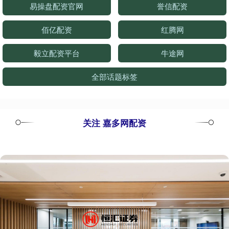
易操盘配资官网
誉信配资
佰亿配资
红腾网
毅立配资平台
牛途网
全部话题标签
关注 嘉多网配资