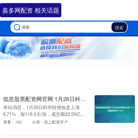
嘉多网配资 相关话题
搜索
低息股票配资网官网 1月26日科华转债上涨8.71%，转股溢价率251.92%
本站消息，1月26日科华转债收盘上涨
8.71%，报118.5元/张，成交额22.55亿
元，转股溢价率251.92%。 资料显示，科
查看：133
分类：线上配资开户
华转债信用级别为“A+”，债券....